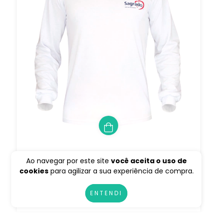
CAMISETA MANGA LONGA BRANCA PV
Ao navegar por este site
você aceita o uso de
cookies
para agilizar a sua experiência de compra.
R$51,20
ENTENDI